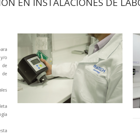
IÓN EN INSTALACIONES DE LA
ara
 y/o
o de
d de
les
eta
gía
esta