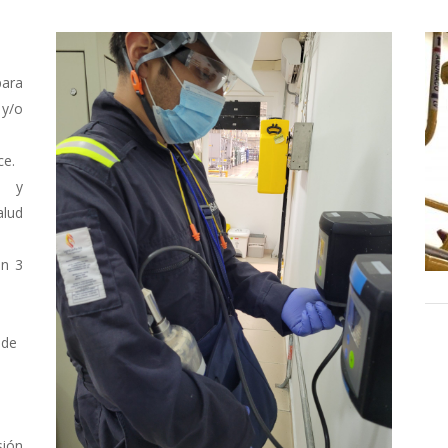
ara
 y/o
ce.
s y
alud
en 3
 de
sión