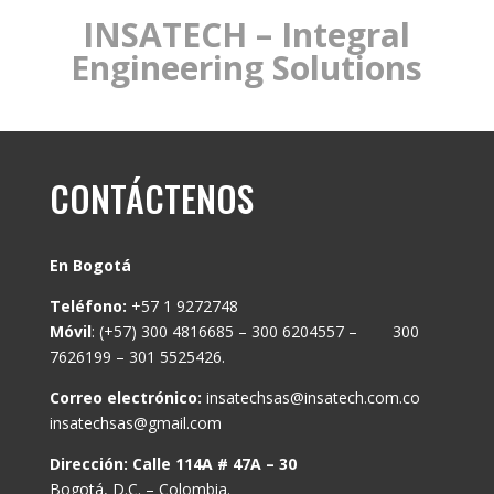
INSATECH – Integral
Engineering Solutions
CONTÁCTENOS
En Bogotá
Teléfono:
+57 1 9272748
Móvil
: (+57) 300 4816685 – 300 6204557 – 300
7626199 – 301 5525426.
Correo electrónico:
insatechsas@insatech.com.co
insatechsas@gmail.com
Dirección: Calle 114A # 47A – 30
Bogotá, D.C. – Colombia.